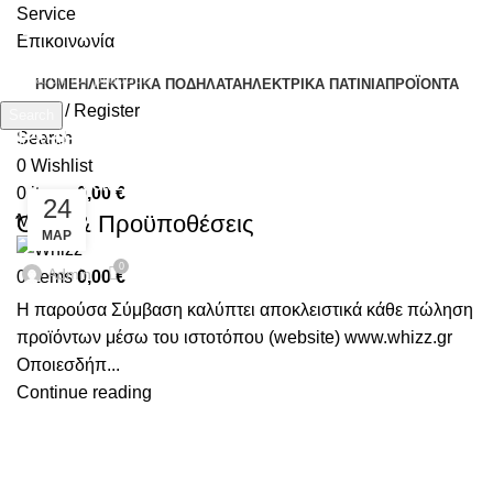
Service
Επικοινωνία
HOME
ΗΛΕΚΤΡΙΚΆ ΠΟΔΉΛΑΤΑ
ΗΛΕΚΤΡΙΚΆ ΠΑΤΊΝΙΑ
ΠΡΟΪΌΝΤΑ
Login / Register
Search
Blog
Search
Start typing to see products you are looking for.
0
Wishlist
UNCATEGORIZED
0
items
0,00
€
24
Όροι & Προϋποθέσεις
Menu
ΜΑΡ
0
Admin
0
items
0,00
€
Η παρούσα Σύμβαση καλύπτει αποκλειστικά κάθε πώληση
προϊόντων μέσω του ιστοτόπου (website) www.whizz.gr
Οποιεσδήπ...
Continue reading