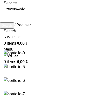
Service
Επικοινωνία
Login / Register
Search
Search
Start typing to see products you are looking for.
Portfolio
0
Wishlist
0
items
0,00
€
Menu
0
items
0,00
€