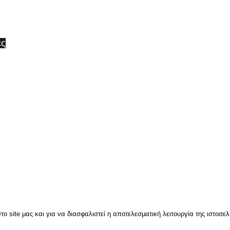
ες
ϋποθέσεις
ρωμής & Αποστολής
πορρήτου
ς κατάστημα ή καλέστε μας για οποιοδήποτε πληροφορία ή παραγγελία και θα χαρο
ο site μας και για να διασφαλιστεί η αποτελεσματική λειτουργία της ιστοσε