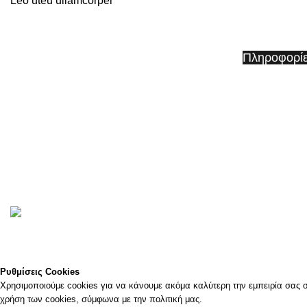
Leo uteu ullamcorper
Whizz
Κατάστημα
Πληροφορί
Εμπορικό Κέντρο Φοίνικες Ισόγειο
Όροι & Προ
Κολοκοτρώνη 7 Κηφισιά 145 62 Ελλάδα​
Τρόποι Πλη
Τηλ: +30 211 7505777
Επιστροφές
Kιν: 6973 66 71 66
Πολιτική Α
©2023
WHIZZ Με την επιφύλαξη παντός δικαιώματος
Επισκεφτείτε το φυσικό μα
Ρυθμίσεις Cookies
Χρησιμοποιούμε cookies για να κάνουμε ακόμα καλύτερη την εμπειρία σας στ
χρήση των cookies, σύμφωνα με την πολιτική μας.