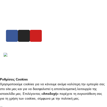
Πολιτική Απορρήτου
Συνδεθείτε μαζί μας
©2023
WHIZZ Με την επιφύλαξη παντός δικαιώματος
Επισκεφτείτε το φυσικό μας κατάστημα ή καλέστε μας για οποιοδήποτε
πληροφορία ή παραγγελία και θα χαρούμε να σας εξυπηρετήσουμε.
Ρυθμίσεις Cookies
Χρησιμοποιούμε cookies για να κάνουμε ακόμα καλύτερη την εμπειρία σας
στο site μας και για να διασφαλιστεί η αποτελεσματική λειτουργία της
ιστοσελίδα μας. Επιλέγοντας
«Αποδοχή»
παρέχετε τη συγκατάθεση σας
για τη χρήση των cookies, σύμφωνα με την πολιτική μας.
Accept