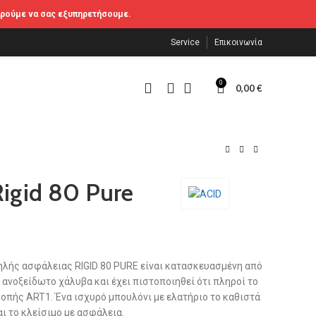
αρούμε να σας εξυπηρετήσουμε.
Service
Επικοινωνία
0
0,00
€
Rigid 80 Pure
ηλής ασφάλειας RIGID 80 PURE είναι κατασκευασμένη από
ανοξείδωτο χάλυβα και έχει πιστοποιηθεί ότι πληροί το
πής ART1. Ένα ισχυρό μπουλόνι με ελατήριο το καθιστά
ι το κλείσιμο με ασφάλεια.