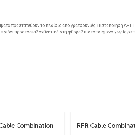
ματα προστατεύουν το πλαίσιο από γρατσουνιές. Πιστοποίηση ART1
ριόνι προστασία? ανθεκτικό στη φθορά? πιστοποιημένο χωρίς ρύπου
Cable Combination
RFR Cable Combina
Lock HPS “CAT”