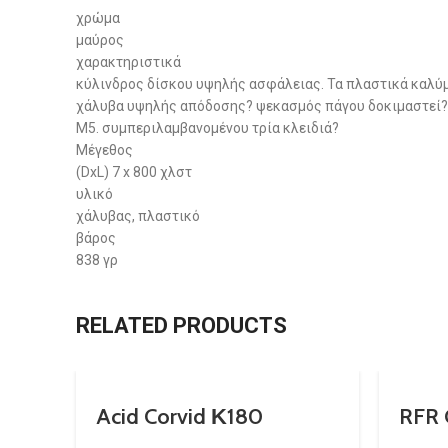
χρώμα
μαύρος
χαρακτηριστικά
κύλινδρος δίσκου υψηλής ασφάλειας. Τα πλαστικά καλύμ
χάλυβα υψηλής απόδοσης? ψεκασμός πάγου δοκιμαστεί? π
M5. συμπεριλαμβανομένου τρία κλειδιά?
Μέγεθος
(DxL) 7 x 800 χλστ
υλικό
χάλυβας, πλαστικό
βάρος
838 γρ
RELATED PRODUCTS
Acid Corvid Κ180
RFR 
Lock