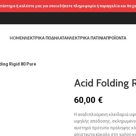
ατάστημα ή καλέστε μας για οποιοδήποτε πληροφορία ή παραγγελία και θα χ
HOME
ΗΛΕΚΤΡΙΚΆ ΠΟΔΉΛΑΤΑ
ΗΛΕΚΤΡΙΚΆ ΠΑΤΊΝΙΑ
ΠΡΟΪΌΝΤΑ
ding Rigid 80 Pure
Acid Folding 
60,00
€
Η αναδιπλούμενη κλειδαριά υψ
υψηλής απόδοσης, σκληρυμένο 
αυστηρό πρότυπο πρόληψης κλο
απίστευτα εύκολο στη χρήση κα