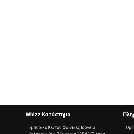
Whizz
Κατάστημα
Πλη
Εμπορικό Κέντρο Φοίνικες Ισόγειο
Όρο
Κολοκοτρώνη 7 Κηφισιά 145 62 Ελλάδα​