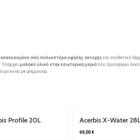
κατασκευασμένο από πολυεστέρα υψηλής αντοχής
και συνθετικό δέρ
ρ. Υπάρχει
μαλακό υλικό στην εσωτερική μεριά
που προσφέρει άνεση
σιμο είναι με φερμουάρ.
is Profile 20L
Acerbis X-Water 28
pack
Backpack
69,00
€