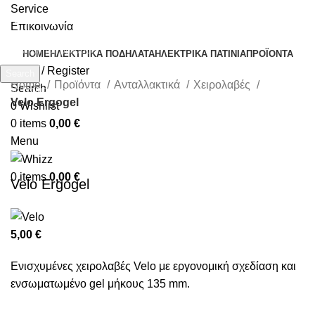
Service
Επικοινωνία
HOME
ΗΛΕΚΤΡΙΚΆ ΠΟΔΉΛΑΤΑ
ΗΛΕΚΤΡΙΚΆ ΠΑΤΊΝΙΑ
ΠΡΟΪΌΝΤΑ
Login / Register
Search
Home
Προϊόντα
Ανταλλακτικά
Χειρολαβές
Search
Start typing to see products you are looking for.
Velo Ergogel
0
Wishlist
0
items
0,00
€
Menu
Click to enlarge
0
items
0,00
€
Velo Ergogel
5,00
€
Ενισχυμένες χειρολαβές Velo με εργονομική σχεδίαση και
ενσωματωμένο gel μήκους 135 mm.