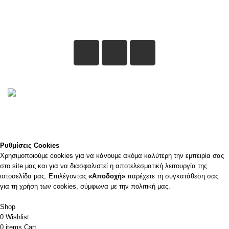
Συνδεθείτε μαζί μας
©2023
WHIZZ Με την επιφύλαξη παντός δικαιώματος
Επισκεφτείτε το φυσικό μας κατάστημα ή καλέστε μας για οποιοδήποτε
πληροφορία ή παραγγελία και θα χαρούμε να σας εξυπηρετήσουμε.
Ρυθμίσεις Cookies
Χρησιμοποιούμε cookies για να κάνουμε ακόμα καλύτερη την εμπειρία σας
στο site μας και για να διασφαλιστεί η αποτελεσματική λειτουργία της
ιστοσελίδα μας. Επιλέγοντας
«Αποδοχή»
παρέχετε τη συγκατάθεση σας
για τη χρήση των cookies, σύμφωνα με την πολιτική μας.
Accept
Shop
0
Wishlist
0
items
Cart