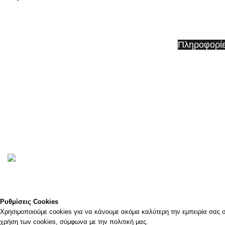
Whizz
Κατάστημα
Πληροφορί
Εμπορικό Κέντρο Φοίνικες Ισόγειο
Όροι & Προ
Κολοκοτρώνη 7 Κηφισιά 145 62 Ελλάδα​
Τρόποι Πλη
Τηλ: +30 211 7505777
Επιστροφές
Kιν: 6973 66 71 66
Πολιτική Α
©2023
WHIZZ Με την επιφύλαξη παντός δικαιώματος
Επισκεφτείτε το φυσικό μα
Ρυθμίσεις Cookies
Χρησιμοποιούμε cookies για να κάνουμε ακόμα καλύτερη την εμπειρία σας στ
χρήση των cookies, σύμφωνα με την πολιτική μας.