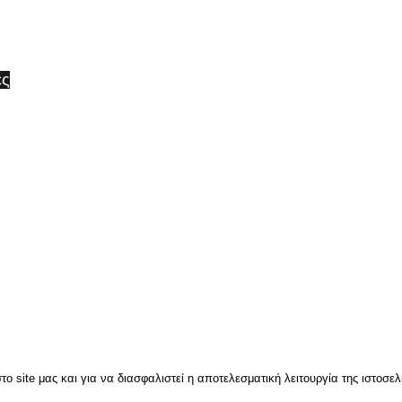
ες
ϋποθέσεις
ρωμής & Αποστολής
πορρήτου
ς κατάστημα ή καλέστε μας για οποιοδήποτε πληροφορία ή παραγγελία και θα χαρο
ο site μας και για να διασφαλιστεί η αποτελεσματική λειτουργία της ιστοσε