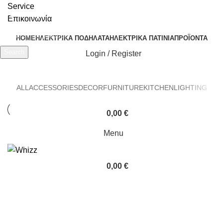
Service
Επικοινωνία
HOME
ΗΛΕΚΤΡΙΚΆ ΠΟΔΉΛΑΤΑ
ΗΛΕΚΤΡΙΚΆ ΠΑΤΊΝΙΑ
ΠΡΟΪΌΝΤΑ
Search
Login / Register
Lighting
Start typing to see products you are looking for.
ALL
ACCESSORIES
DECOR
FURNITURE
KITCHEN
LIGHTING
0,00
€
Menu
LIGHTING
VENENATIS NAM PHASELLUS
0,00
€